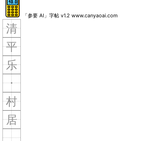
「参要 AI」字帖 v1.2 www.canyaoai.com
清
平
乐
·
村
居